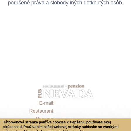
porušené práva a slobody iných dotknutých osôb.
E-mail:
info@nevada-pub.sk
Restaurant:
+421 944 250 595
Penzion:
+421 31 569 4005
Táto webová stránka používa cookies k zlepšeniu používateľskej
skúsenosti. Používaním našej webovej stránky súhlasíte so všetkými
Používanie cookies
,