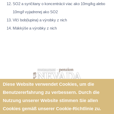
SO2 a syričitany o koncentrácii viac ako 10mg/kg alebo
10mg/l vyjadrenej ako SO2
Vlčí bob(lupina) a výrobky z nich
Mäkkýše a výrobky z nich
Diese Website verwendet Cookies, um die
E-mail:
info@nevada-pub.sk
Restaurant:
+421 944 250 595
Benutzererfahrung zu verbessern. Durch die
Penzion:
+421 31 569 4005
Nutzung unserer Website stimmen Sie allen
Verwenden von Cookies
,
Cookies gemäß unserer Cookie-Richtlinie zu.
Schutz personenbezogener Daten