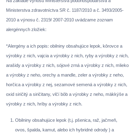
Na základe výnosu Ministerstva pôdohospodárstva a
Ministerstva zdravotníctva SR č. 1187/2010 a č. 3493/2005-
2010 a výnosu č. 2319/ 2007-2010 uvádzame zoznam
alergénnych zložiek:
*Alergény a ich popis: obilniny obsahujúce lepok, kôrovce a
výrobky z nich, vajcia a výrobky z nich, ryby a výrobky z nich,
arašidy a výrobky z nich, sójové zrná a výrobky z nich, mlieko
a výrobky z neho, orechy a mandle, zeler a výrobky z neho,
horčica a výrobky z nej, sezamové semená a výrobky z nich,
oxid siričitý a siričitany, vlčí bôb a výrobky z neho, mäkkýše a
výrobky z nich, hríby a výrobky z nich.
Obilniny obsahujúce lepok (t.j. pšenica, raž, jačmeň,
ovos, špalda, kamut, alebo ich hybridné odrody ) a